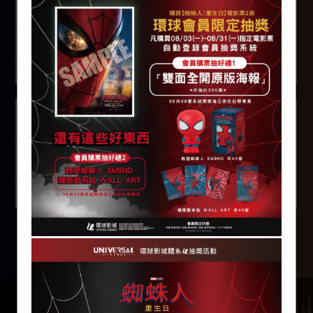
週年特別重映 #第三
週 影城觀影特典 🎁
2026.08.05
🎁 《電影蠟筆小新：
奇奇怪怪！我的妖怪
假期》#首週 影城隨
票贈 🎁
2026.08.05
更多資訊