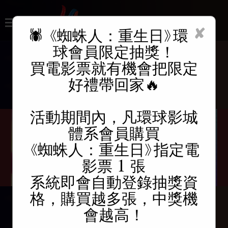
✘
🕷️ 《蜘蛛人：重生日》環
球會員限定抽獎！
買電影票就有機會把限定
時刻查詢
好禮帶回家🔥
活動期間內，凡環球影城
體系會員購買
《蜘蛛人：重生日》指定電
影票 1 張
系統即會自動登錄抽獎資
格，購買越多張，中獎機
會越高！