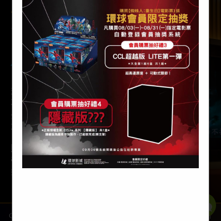
環球中華影城
（Universal Chunghwa
Cinemas）
全新升級進化 給您全新的視覺饗宴
您觀影第一選擇!
秉持對於電影的熱情及初衷，服務熱愛電影的您，
不斷的與時推進、更新硬體設備和服務內容。
全新的中華影城，給您最超值舒適觀影空間。
不僅影音升級，座椅間距拉大，讓您無法抗拒。
貼心、親切、專業 的服務態度，
帶給您 全新視覺、全新體驗、全新震撼 的環球中
華影城
Copyright 2021 © All Rights Reserved. 環球中華影城 版權所