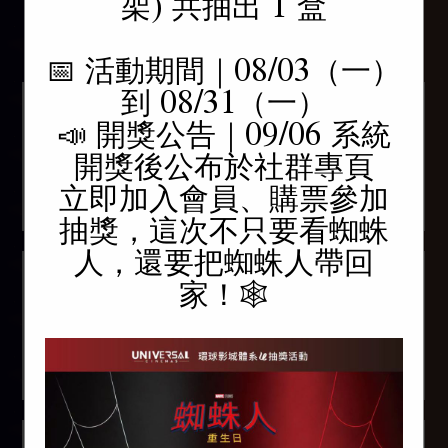
架) 共抽出 1 盒
(日文) 電影蠟筆
愛你致死不渝
活動快訊
小新：奇奇怪
Obsession
怪！我的妖怪假
📅 活動期間｜08/03（一）
2026/08/07 上映
期
到 08/31（一）
🩸【《愛你致死不渝》
CRAYON SHINCHAN
📣 開獎公告｜09/06 系統
首週觀影特典 限量登
THE MOVIE SPOOKY!
開獎後公布於社群專頁
場】🩸
MY YOKAI VACATION
立即加入會員、購票參加
2026.08.06
2026/08/07 上映
抽獎，這次不只要看蜘蛛
人，還要把蜘蛛人帶回
🕷️ 《蜘蛛人：重生
家！🕸️
日》環球會員限定抽
獎！
2026.08.05
🎁 《你的名字。》十