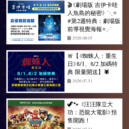
🎬《劇場版 吉伊卡哇
人魚島的秘密》 ⋱⭐
#第2週特典：劇場版
前導視覺海報⭐⋰
2026.08.03
🚨【《蜘蛛人：重生
日》8/1、8/2 加碼特
典 限量開送】🕷️
2026.07.31
🦖🐾 《汪汪隊立大
功：恐龍大電影》預
售開跑！