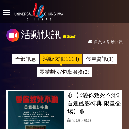
活動快訊
News
首頁
>
活動快訊
全部訊息
活動快訊(1114)
停車資訊(1)
團體劃位/包廳服務(2)
🩸【《愛你致死不渝》
首週觀影特典 限量登
場】🩸
2026.08.06