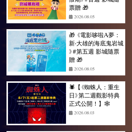
票贈 🎁
2026.08.05
🎁 《電影哆啦A夢：
新‧大雄的海底鬼岩城
》#第五週 影城隨票
贈 🎁
2026.08.05
🕷️【《蜘蛛人：重生
日》第二週觀影特典
正式公開！】🕸️
2026.08.03