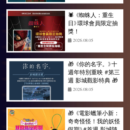
🕷️ 《蜘蛛人：重生
日》環球會員限定抽
獎！
2026.08.05
🎁 《你的名字。》十
週年特別重映 #第三
週 影城觀影特典 🎁
2026.08.05
🎁 《電影蠟筆小新：
奇奇怪怪！我的妖怪
假期》#首週 影城隨