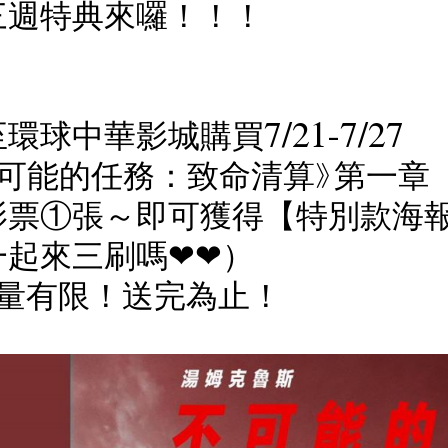
三週特典來囉！！！
環球中華影城購買7/21-7/27
不可能的任務：致命清算》第一章
影票①張～即可獲得【特別款海報
一起來三刷嗎❤❤）
數量有限！送完為止！