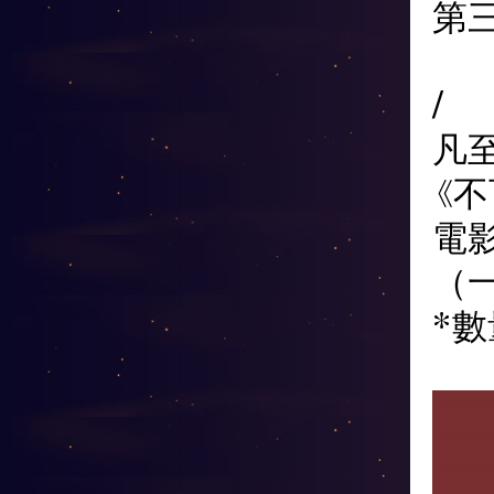
第
/
凡至
《
電
（
*